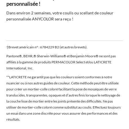
personnalisée !
Dans environ 2 semaines, votre coulis ou scellant de couleur
personnalisée ANYCOLOR sera reçu !
†Brevet américain n° : 6784229 B2 (et autres brevets).
Pantone®, BEHR,® Sherwin-Williams® et Benjamin Moore® ne sont pas
affiliés à la gamme de produits PERMACOLOR Select et/ou LATICRETE
International, Inc.
**LATICRETE ne garantit pas que les couleurs soient conformes à notre
nuancier ou à nos autres guides de couleur. Cette méthode peut être utilisée
pour créer un mortier-colle coloré facilitant la pose de mosaïques de verre
translucides, transparentes, opaques et d’autres finis lorsque le nettoyage de
la couche lisse de mortier entre les joints présente des difficultés. Ne pas
utiliser de mortier-colle coloré comme substitut au coulis. Effectuez toujours
un essai dans une zone discrète pour vous assurer des performances et des
résultats.