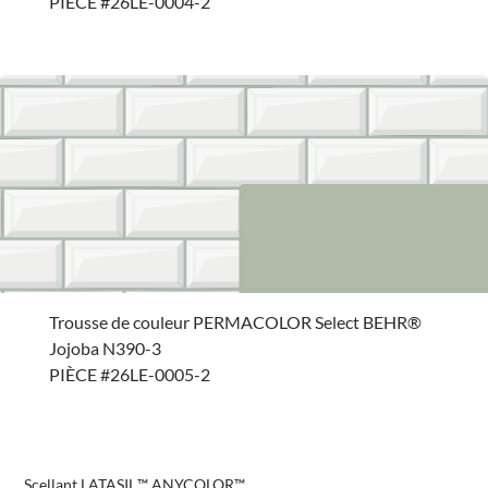
PIÈCE #26LE-0004-2
Trousse de couleur PERMACOLOR Select BEHR®
Jojoba N390-3
PIÈCE #26LE-0005-2
Scellant LATASIL,™ ANYCOLOR™