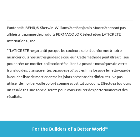
Pantone®, BEHR,® Sherwin-Williams® et Benjamin Moore® ne sont pas
affiliés à la gamme de produits PERMACOLOR Select et/ou LATICRETE
International, Inc.
**LATICRETE ne garantit pas que les couleurs soient conformes à notre
nuancier ou à nos autres guides de couleur. Cette méthode peut être utilisée
pour créer un mortier-colle coloré facilitant la pose de mosaïques de verre
translucides, transparentes, opaques et d’autres finis lorsque le nettoyage de
la couche lisse de mortier entre les joints présente des difficultés. Ne pas
utiliser de mortier-colle coloré comme substitut au coulis. Effectuez toujours
un essai dans une zone discrète pour vous assurer des performances et des
résultats.
For the Builders of a Better World™