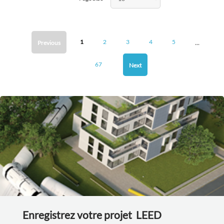
...
1
2
3
4
5
Previous
67
Next
Enregistrez votre projet LEED