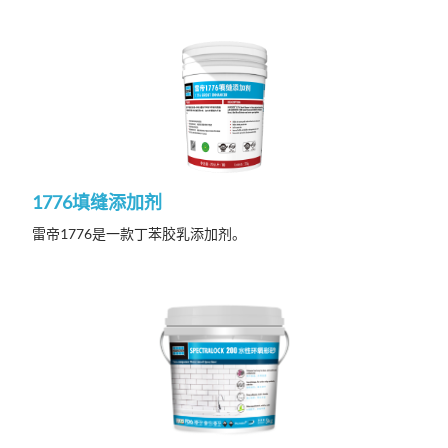
1776填缝添加剂
雷帝1776是一款丁苯胶乳添加剂。