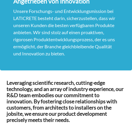
Angetrieben von Innovation
Unsere Forschungs- und Entwicklungsmission bei
LATICRETE besteht darin, sicherzustellen, dass wir
unseren Kunden die besten verfügbaren Produkte
anbieten. Wir sind stolz auf einen proaktiven,
rigorosen Produktentwicklungsprozess, der es uns
ermöglicht, der Branche gleichbleibende Qualität
und Innovation zu bieten.
Leveraging scientific research, cutting-edge
technology, and an array of industry experience, our
R&D team embodies our commitment to
innovation. By fostering close relationships with
customers, from architects to installers on the
jobsite, we ensure our product development
precisely meets their needs.