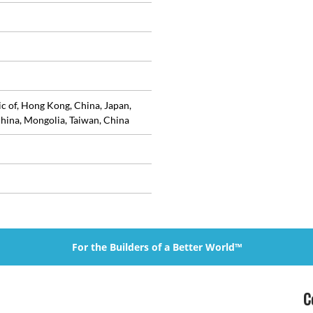
ic of, Hong Kong, China, Japan,
hina, Mongolia, Taiwan, China
For the Builders of a Better World™
C