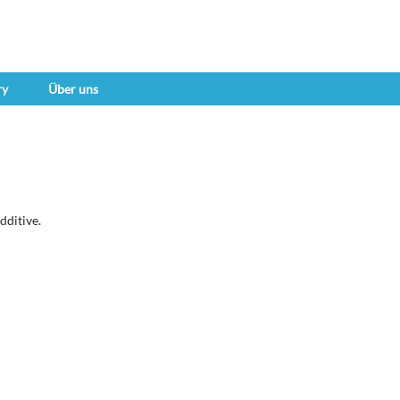
ry
Über uns
dditive.