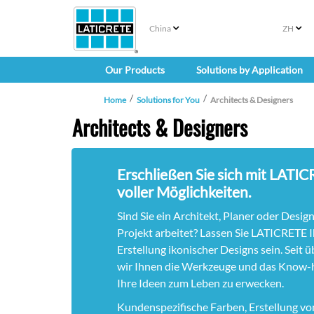
China
ZH
Our Products
Solutions by Application
Home
Solutions for You
Architects & Designers
Architects & Designers
Erschließen Sie sich mit LATI
voller Möglichkeiten.
Sind Sie ein Architekt, Planer oder Desig
Projekt arbeitet? Lassen Sie LATICRETE I
Erstellung ikonischer Designs sein. Seit ü
wir Ihnen die Werkzeuge und das Know-
Ihre Ideen zum Leben zu erwecken.
Kundenspezifische Farben, Erstellung von