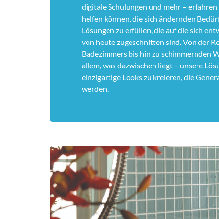
digitale Schulungen und mehr – erfahren 
helfen können, die sich ändernden Bedür
Lösungen zu erfüllen, die auf die sich en
von heute zugeschnitten sind. Von der R
Badezimmers bis hin zu schimmernden W
allem, was dazwischen liegt – unsere Lös
einzigartige Looks zu kreieren, die Gene
werden.