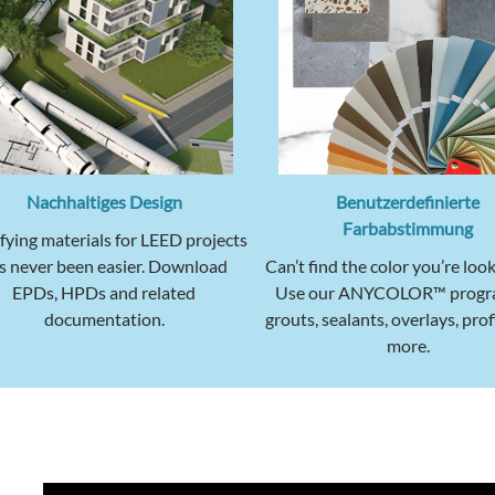
Nachhaltiges Design
Benutzerdefinierte
Farbabstimmung
fying materials for LEED projects
s never been easier. Download
Can’t find the color you’re look
EPDs, HPDs and related
Use our ANYCOLOR™ progra
documentation.
grouts, sealants, overlays, prof
more.