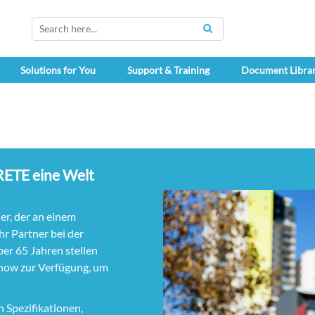
SEARCH
Solutions for You
Support & Training
Document Libra
CRETE eine Welt
ner, der an einem
hr Partner bei der
ber 65 Jahren stellen
how zur Verfügung, um
 Spezifikationen,