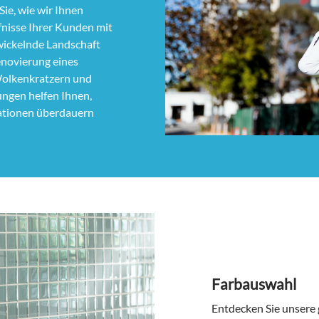
Sie, wie wir Ihnen
fnisse Ihrer Kunden mit
twickelnde Landschaft
enovierung eines
olkenkratzern und
ungen helfen Ihnen,
rationen überdauern
Farbauswahl
Entdecken Sie unsere