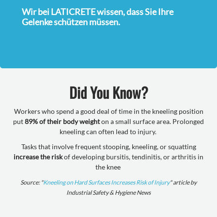
Wir bei LATICRETE wissen, dass Sie Ihre
Gelenke schützen müssen.
Did You Know?
Workers who spend a good deal of time in the kneeling position
put
89% of their body weight
on a small surface area. Prolonged
kneeling can often lead to injury.
Tasks that involve frequent stooping, kneeling, or squatting
increase the risk
of developing bursitis, tendinitis, or arthritis in
the knee
Source: "
Kneeling on Hard Surfaces Increases Risk of Injury
" article by
Industrial Safety & Hygiene News