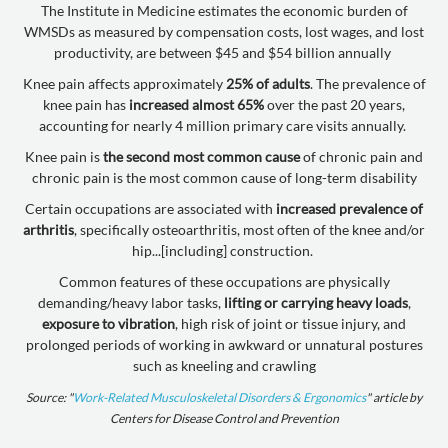
The Institute in Medicine estimates the economic burden of
WMSDs as measured by compensation costs, lost wages, and lost
productivity, are between $45 and $54 billion annually
Knee pain affects approximately
25% of adults
. The prevalence of
knee pain has
increased almost 65%
over the past 20 years,
accounting for nearly 4 million primary care visits annually.
Knee pain is
the second most common cause
of chronic pain and
chronic pain is the most common cause of long-term disability
Certain occupations are associated with
increased prevalence of
arthritis
, specifically osteoarthritis, most often of the knee and/or
hip...[including] construction.
Common features of these occupations are physically
demanding/heavy labor tasks,
lifting or carrying heavy loads
,
exposure to vibration
, high risk of joint or tissue injury, and
prolonged periods of working in awkward or unnatural postures
such as kneeling and crawling
Source: "
Work-Related Musculoskeletal Disorders & Ergonomics
" article by
Centers for Disease Control and Prevention