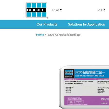
China
ZH
Our Products
Solutions by Application
Home
3205 Adhesive joint filling