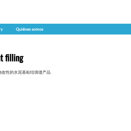
ry
Quiénes somos
 filling
合物改性的水泥基粘结填缝产品