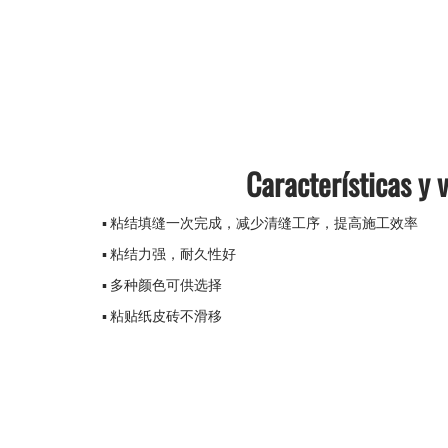
Características y 
▪ 粘结填缝一次完成，减少清缝工序，提高施工效率
▪ 粘结力强，耐久性好
▪ 多种颜色可供选择
▪ 粘贴纸皮砖不滑移