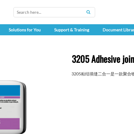
SEARCH
Solutions for You
Support & Training
Document Libra
3205 Adhesive joint
3205粘结填缝二合一是一款聚