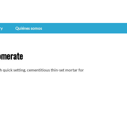
ry
Quiénes somos
lomerate
h quick setting, cementitious thin-set mortar for