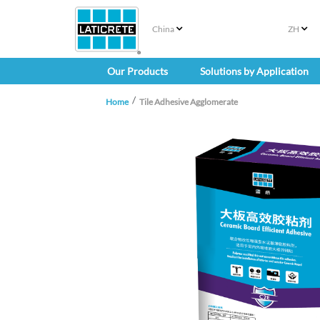
China
ZH
Our Products
Solutions by Application
Home
Tile Adhesive Agglomerate