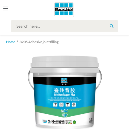
SEARCH
Home
3205 Adhesive joint filling