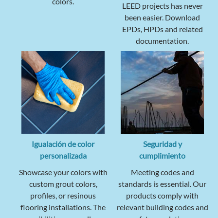
colors.
LEED projects has never
been easier. Download
EPDs, HPDs and related
documentation.
Igualación de color
Seguridad y
personalizada
cumplimiento
Showcase your colors with
Meeting codes and
custom grout colors,
standards is essential. Our
profiles, or resinous
products comply with
flooring installations. The
relevant building codes and