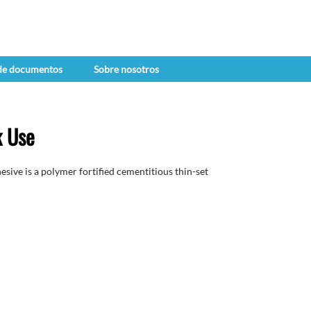
 de documentos
Sobre nosotros
k Use
sive is a polymer fortified cementitious thin-set