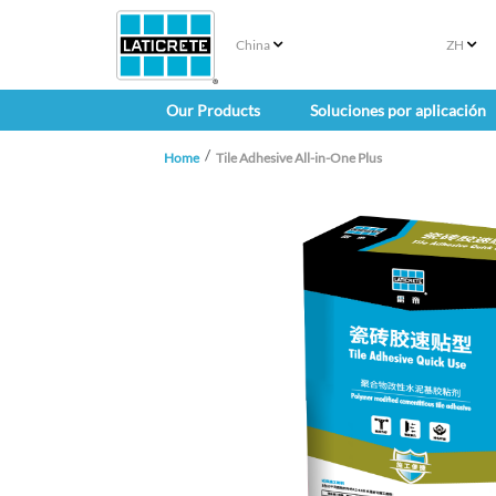
China
ZH
Our Products
Soluciones por aplicación
Home
Tile Adhesive All-in-One Plus