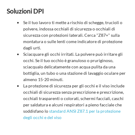
Soluzioni DPI
Se il tuo lavoro ti mette a rischio di schegge, trucioli o
polvere, indossa occhiali di sicurezza o occhiali di
sicurezza con protezioni laterali. Cerca "Z87+" sulla
montatura o sulle lenti come indicatore di protezione
dagli urti.
Sciacquare gli occhi irritati. La polvere può irritare gli
occhi. Se il tuo occhio è granuloso o pruriginoso,
sciacqualo delicatamente con acqua pulita da una
bottiglia, un tubo o una stazione di lavaggio oculare per
almeno 15-20 minuti.
La protezione di sicurezza per gli occhi e il viso include
occhiali di sicurezza senza prescrizione e prescrizione,
occhiali trasparenti o colorati, schermi facciali, caschi
per saldatura e alcuni respiratori a pieno facciale che
soddisfano lo
standard ANSI Z87.1 per la protezione
degli occhi e del viso