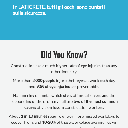
In LATICRETE, tutti gli occhi sono puntati
sulla sicurezza.
Did You Know?
Construction has a much
higher rate of eye injuries
than any
other industry.
More than
2,000 people
injure their eyes at work each day
and
90% of eye injuries
are preventable.
Hammering on metal which gives off metal slivers and the
rebounding of the ordinary nail are
two of the most common
causes
of vision loss in construction workers.
About
1 in 10 injuries
require one or more missed workdays to
recover from, and
10-20%
of these workplace eye injuries will