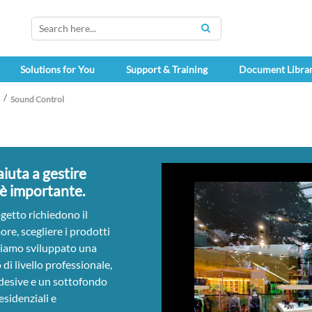
SEARCH
Solutions for You
Support & Training
Document Libra
Sound Control
iuta a gestire
o è importante.
getto richiedono il
ore, scegliere i prodotti
iamo sviluppato una
 di livello professionale,
desive e un sottofondo
esidenziali e