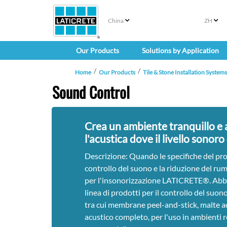
China
ZH
Our Products
Solutions by Application
Home
Our Products
Tile & Stone Installation Systems
Sound Control
Crea un ambiente tranquillo e a
l'acustica dove il livello sonor
Descrizione: Quando le specifiche del pro
controllo del suono e la riduzione del rum
per l'insonorizzazione LATICRETE®. Abb
linea di prodotti per il controllo del suono
tra cui membrane peel-and-stick, malte a
acustico completo, per l'uso in ambienti r