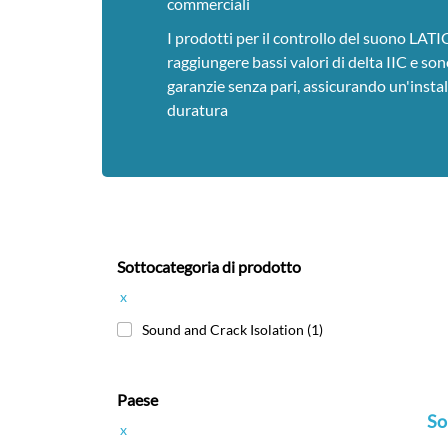
commerciali
I prodotti per il controllo del suono LAT
raggiungere bassi valori di delta IIC e so
garanzie senza pari, assicurando un'instal
duratura
Sottocategoria di prodotto
x
Sound and Crack Isolation
(1)
Paese
So
x