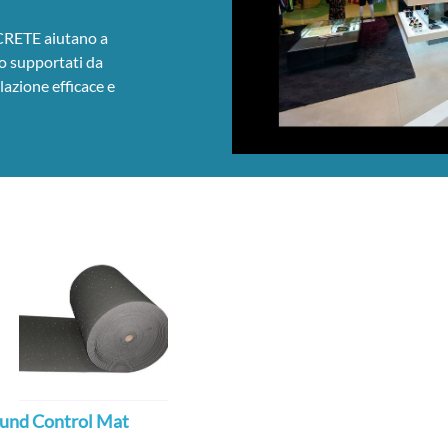
ICRETE aiutano a
no supportati da
lazione efficace e
und Control Mat