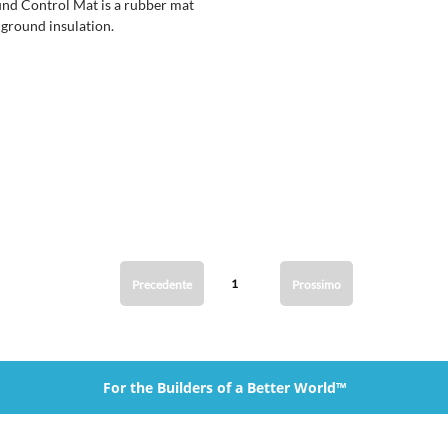
nd Control Mat is a rubber mat
 ground insulation.
1
Precedente
Prossimo
For the Builders of a Better World™