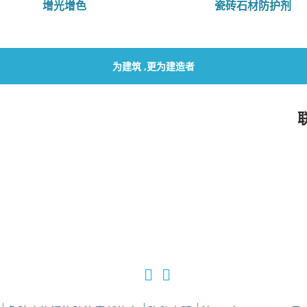
增光增色
瓷砖石材防护剂
为建筑 ,更为建造者