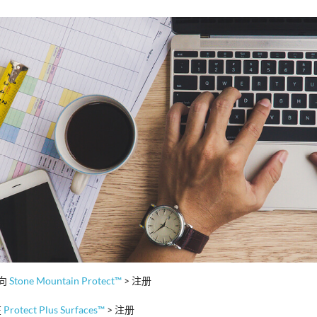
请向
Stone Mountain Protect™
> 注册
在
Protect Plus Surfaces™
> 注册