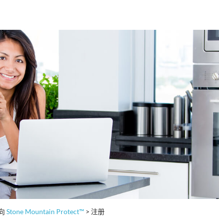
请向
Stone Mountain Protect™
> 注册