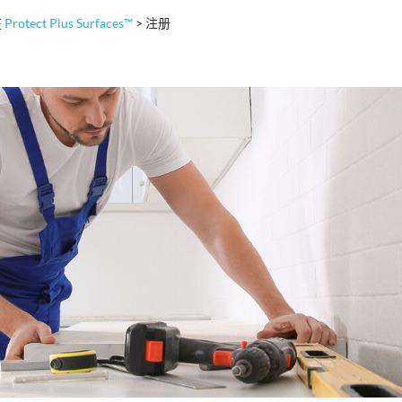
在
Protect Plus Surfaces™
> 注册