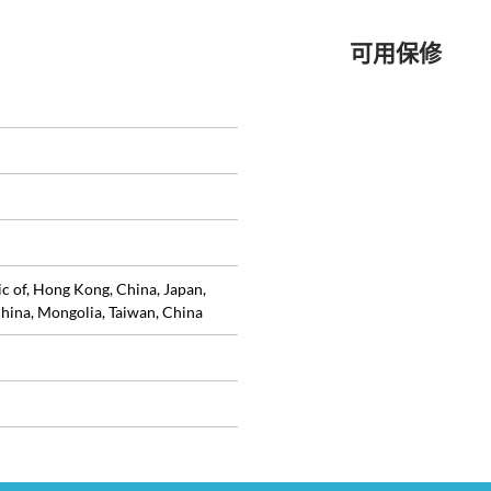
可用保修
ic of, Hong Kong, China, Japan,
hina, Mongolia, Taiwan, China