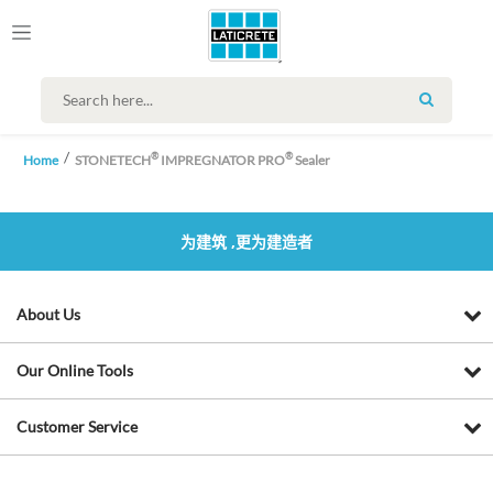
SEARCH
®
®
Home
STONETECH
IMPREGNATOR PRO
Sealer
为建筑 ,更为建造者
About Us
Our Online Tools
Customer Service