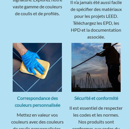
Il n’a jamais été aussi facile
vaste gamme de couleurs
de spécifier des matériaux
de coulis et de profilés.
pour les projets LEED.
Téléchargez les EPD, les
HPD et la documentation
associée.
Correspondance des
Sécurité et conformité
couleurs personnalisée
Il est essentiel de respecter
Mettez en valeur vos
les codes et les normes.
couleurs avec des couleurs
Nos produits sont
de coulis personnalisées,
conformes aux codes du