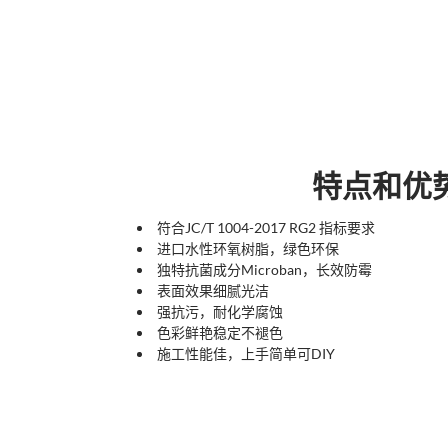
特点和优
符合
JC/T 1004-2017 RG2
指标要求
进口水性环氧树脂，绿色环保
独特抗菌成分Microban，长效防霉
表面效果细腻光洁
强抗污，耐化学腐蚀
色彩鲜艳稳定不褪色
施工性能佳，上手简单可DIY