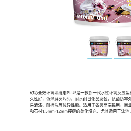
幻彩全效环氧填缝剂PLUS是一款新一代水性环氧反应
久性好，色泽鲜亮均匀，耐水耐日化品腐蚀，抗菌防霉
易清洁、耐擦洗等优异性能。适用于各类高端民用、商
和石材1.5mm-12mm接缝的美化填充，尤其适用于泳