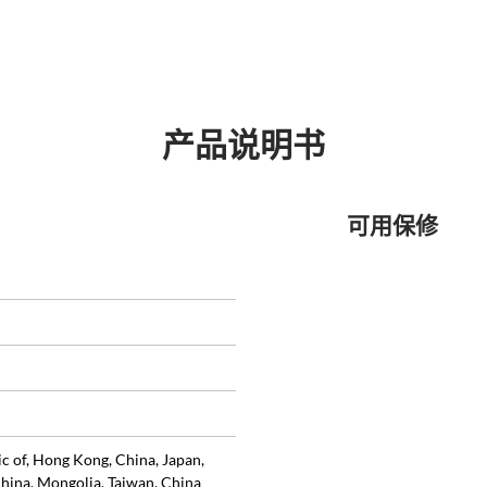
产品说明书
可用保修
ic of, Hong Kong, China, Japan,
hina, Mongolia, Taiwan, China