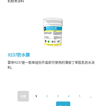
机粉末涂料
9237防水膜
雷帝9237是一款单组份开盖即可使用的薄层丁苯胶乳防水涂
料。
...
1
2
3
4
5
以前